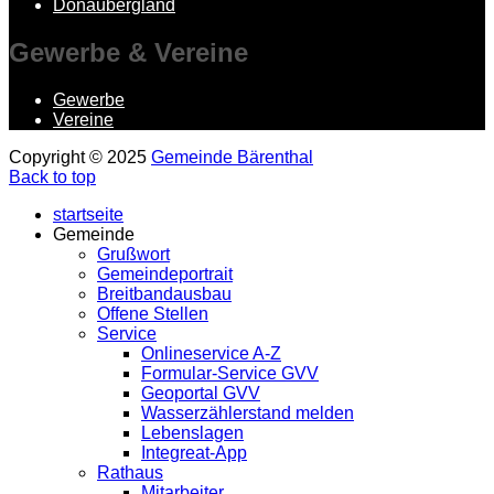
Donaubergland
Gewerbe
& Vereine
Gewerbe
Vereine
Copyright © 2025
Gemeinde Bärenthal
Back to top
startseite
Gemeinde
Grußwort
Gemeindeportrait
Breitbandausbau
Offene Stellen
Service
Onlineservice A-Z
Formular-Service GVV
Geoportal GVV
Wasserzählerstand melden
Lebenslagen
Integreat-App
Rathaus
Mitarbeiter