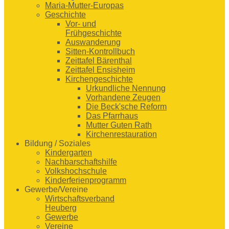
Maria-Mutter-Europas
Geschichte
Vor- und
Frühgeschichte
Auswanderung
Sitten-Kontrollbuch
Zeittafel Bärenthal
Zeittafel Ensisheim
Kirchengeschichte
Urkundliche Nennung
Vorhandene Zeugen
Die Beck'sche Reform
Das Pfarrhaus
Mutter Guten Rath
Kirchenrestauration
Bildung / Soziales
Kindergarten
Nachbarschaftshilfe
Volkshochschule
Kinderferienprogramm
Gewerbe/Vereine
Wirtschaftsverband
Heuberg
Gewerbe
Vereine