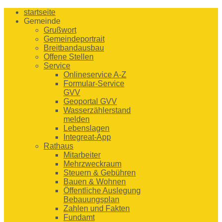
startseite
Gemeinde
Grußwort
Gemeindeportrait
Breitbandausbau
Offene Stellen
Service
Onlineservice A-Z
Formular-Service
GVV
Geoportal GVV
Wasserzählerstand
melden
Lebenslagen
Integreat-App
Rathaus
Mitarbeiter
Mehrzweckraum
Steuern & Gebühren
Bauen & Wohnen
Öffentliche Auslegung
Bebauungsplan
Zahlen und Fakten
Fundamt