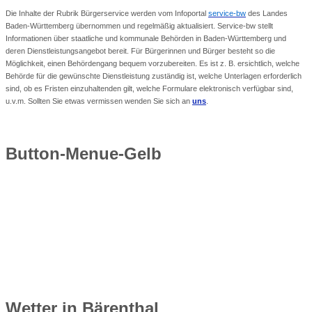
Die Inhalte der Rubrik Bürgerservice werden vom Infoportal
service-bw
des Landes
Baden-Württemberg übernommen und regelmäßig aktualisiert. Service-bw stellt
Informationen über staatliche und kommunale Behörden in Baden-Württemberg und
deren Dienstleistungsangebot bereit. Für Bürgerinnen und Bürger besteht so die
Möglichkeit, einen Behördengang bequem vorzubereiten. Es ist z. B. ersichtlich, welche
Behörde für die gewünschte Dienstleistung zuständig ist, welche Unterlagen erforderlich
sind, ob es Fristen einzuhaltenden gilt, welche Formulare elektronisch verfügbar sind,
u.v.m. Sollten Sie etwas vermissen wenden Sie sich an
uns
.
Button-Menue-Gelb
Wetter
in Bärenthal