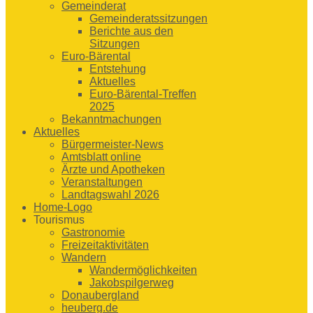
Gemeinderat
Gemeinderatssitzungen
Berichte aus den
Sitzungen
Euro-Bärental
Entstehung
Aktuelles
Euro-Bärental-Treffen
2025
Bekanntmachungen
Aktuelles
Bürgermeister-News
Amtsblatt online
Ärzte und Apotheken
Veranstaltungen
Landtagswahl 2026
Home-Logo
Tourismus
Gastronomie
Freizeitaktivitäten
Wandern
Wandermöglichkeiten
Jakobspilgerweg
Donaubergland
heuberg.de