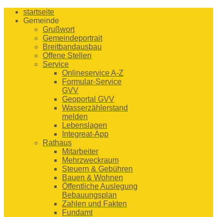
startseite
Gemeinde
Grußwort
Gemeindeportrait
Breitbandausbau
Offene Stellen
Service
Onlineservice A-Z
Formular-Service
GVV
Geoportal GVV
Wasserzählerstand
melden
Lebenslagen
Integreat-App
Rathaus
Mitarbeiter
Mehrzweckraum
Steuern & Gebühren
Bauen & Wohnen
Öffentliche Auslegung
Bebauungsplan
Zahlen und Fakten
Fundamt