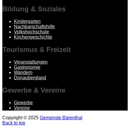
Bildung
& Soziales
Kindergarten
Nachbarschaftshilfe
Volkshochschule
Kirchengeschichte
Tourismus
& Freizeit
Veranstaltungen
Gastronomie
Wandern
Donaubergland
Gewerbe
& Vereine
Gewerbe
Vereine
Copyright © 2025
Gemeinde Bärenthal
Back to top