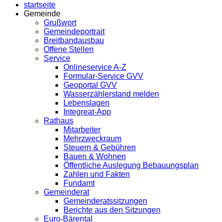
startseite
Gemeinde
Grußwort
Gemeindeportrait
Breitbandausbau
Offene Stellen
Service
Onlineservice A-Z
Formular-Service GVV
Geoportal GVV
Wasserzählerstand melden
Lebenslagen
Integreat-App
Rathaus
Mitarbeiter
Mehrzweckraum
Steuern & Gebühren
Bauen & Wohnen
Öffentliche Auslegung Bebauungsplan
Zahlen und Fakten
Fundamt
Gemeinderat
Gemeinderatssitzungen
Berichte aus den Sitzungen
Euro-Bärental