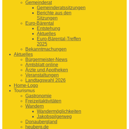
Gemeinderat
Gemeinderatssitzungen
Berichte aus den
Sitzungen
Euro-Bärental
Entstehung
Aktuelles
Euro-Bärental-Treffen
2025
Bekanntmachungen
Aktuelles
Bürgermeister-News
Amtsblatt online
Ärzte und Apotheken
Veranstaltungen
Landtagswahl 2026
Home-Logo
Tourismus
Gastronomie
Freizeitaktivitäten
Wandern
Wandermöglichkeiten
Jakobspilgerweg
Donaubergland
heuberg.de