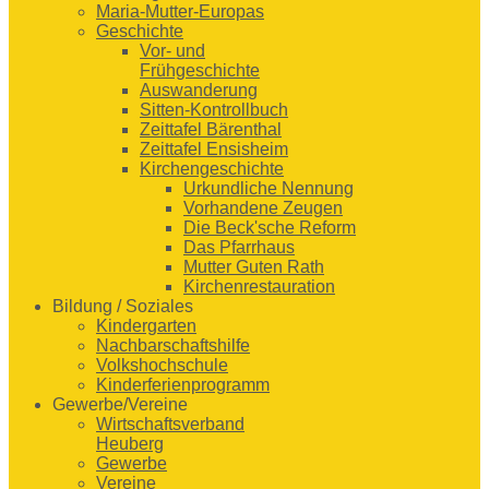
Maria-Mutter-Europas
Geschichte
Vor- und
Frühgeschichte
Auswanderung
Sitten-Kontrollbuch
Zeittafel Bärenthal
Zeittafel Ensisheim
Kirchengeschichte
Urkundliche Nennung
Vorhandene Zeugen
Die Beck'sche Reform
Das Pfarrhaus
Mutter Guten Rath
Kirchenrestauration
Bildung / Soziales
Kindergarten
Nachbarschaftshilfe
Volkshochschule
Kinderferienprogramm
Gewerbe/Vereine
Wirtschaftsverband
Heuberg
Gewerbe
Vereine