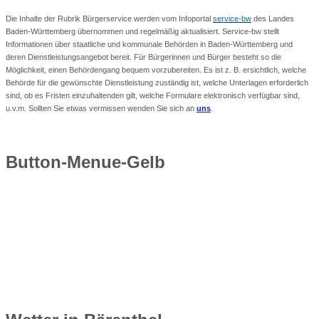
Die Inhalte der Rubrik Bürgerservice werden vom Infoportal
service-bw
des Landes
Baden-Württemberg übernommen und regelmäßig aktualisiert. Service-bw stellt
Informationen über staatliche und kommunale Behörden in Baden-Württemberg und
deren Dienstleistungsangebot bereit. Für Bürgerinnen und Bürger besteht so die
Möglichkeit, einen Behördengang bequem vorzubereiten. Es ist z. B. ersichtlich, welche
Behörde für die gewünschte Dienstleistung zuständig ist, welche Unterlagen erforderlich
sind, ob es Fristen einzuhaltenden gilt, welche Formulare elektronisch verfügbar sind,
u.v.m. Sollten Sie etwas vermissen wenden Sie sich an
uns
.
Button-Menue-Gelb