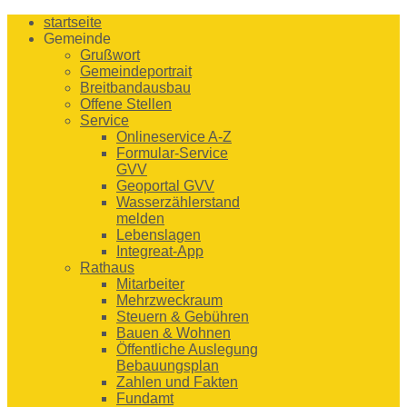
startseite
Gemeinde
Grußwort
Gemeindeportrait
Breitbandausbau
Offene Stellen
Service
Onlineservice A-Z
Formular-Service
GVV
Geoportal GVV
Wasserzählerstand
melden
Lebenslagen
Integreat-App
Rathaus
Mitarbeiter
Mehrzweckraum
Steuern & Gebühren
Bauen & Wohnen
Öffentliche Auslegung
Bebauungsplan
Zahlen und Fakten
Fundamt