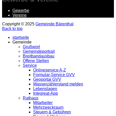
Gewerbe
Vereine
Copyright © 2025
Gemeinde Bärenthal
Back to top
startseite
Gemeinde
Grußwort
Gemeindeportrait
Breitbandausbau
Offene Stellen
Service
Onlineservice A-Z
Formular-Service GVV
Geoportal GVV
Wasserzählerstand melden
Lebenslagen
Integreat-App
Rathaus
Mitarbeiter
Mehrzweckraum
Steuern & Gebühren