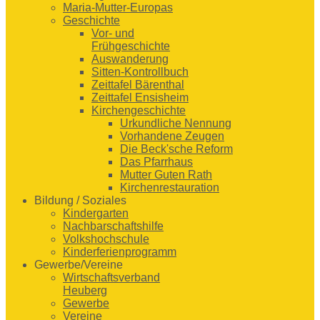
Maria-Mutter-Europas
Geschichte
Vor- und
Frühgeschichte
Auswanderung
Sitten-Kontrollbuch
Zeittafel Bärenthal
Zeittafel Ensisheim
Kirchengeschichte
Urkundliche Nennung
Vorhandene Zeugen
Die Beck'sche Reform
Das Pfarrhaus
Mutter Guten Rath
Kirchenrestauration
Bildung / Soziales
Kindergarten
Nachbarschaftshilfe
Volkshochschule
Kinderferienprogramm
Gewerbe/Vereine
Wirtschaftsverband
Heuberg
Gewerbe
Vereine