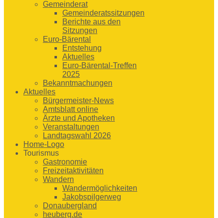
Gemeinderat
Gemeinderatssitzungen
Berichte aus den
Sitzungen
Euro-Bärental
Entstehung
Aktuelles
Euro-Bärental-Treffen
2025
Bekanntmachungen
Aktuelles
Bürgermeister-News
Amtsblatt online
Ärzte und Apotheken
Veranstaltungen
Landtagswahl 2026
Home-Logo
Tourismus
Gastronomie
Freizeitaktivitäten
Wandern
Wandermöglichkeiten
Jakobspilgerweg
Donaubergland
heuberg.de