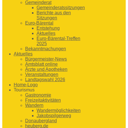
Gemeinderat
Gemeinderatssitzungen
Berichte aus den
Sitzungen
Euro-Bärental
Entstehung
Aktuelles
Euro-Bärental-Treffen
2025
Bekanntmachungen
Aktuelles
Bürgermeister-News
Amtsblatt online
Ärzte und Apotheken
Veranstaltungen
Landtagswahl 2026
Home-Logo
Tourismus
Gastronomie
Freizeitaktivitäten
Wandern
Wandermöglichkeiten
Jakobspilgerweg
Donaubergland
heuberg.de