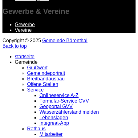
Gewerbe
& Vereine
Gewerbe
Vereine
Copyright © 2025
Gemeinde Bärenthal
Back to top
startseite
Gemeinde
Grußwort
Gemeindeportrait
Breitbandausbau
Offene Stellen
Service
Onlineservice A-Z
Formular-Service GVV
Geoportal GVV
Wasserzählerstand melden
Lebenslagen
Integreat-App
Rathaus
Mitarbeiter