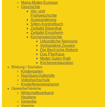
Maria-Mutter-Europas
Geschichte
Vor- und
Frühgeschichte
Auswanderung
Sitten-Kontrollbuch
Zeittafel Bärenthal
Zeittafel Ensisheim
Kirchengeschichte
Urkundliche Nennung
Vorhandene Zeugen
Die Beck'sche Reform
Das Pfarrhaus
Mutter Guten Rath
Kirchenrestauration
Bildung / Soziales
Kindergarten
Nachbarschaftshilfe
Volkshochschule
Kinderferienprogramm
Gewerbe/Vereine
Wirtschaftsverband
Heuberg
Gewerbe
Vereine