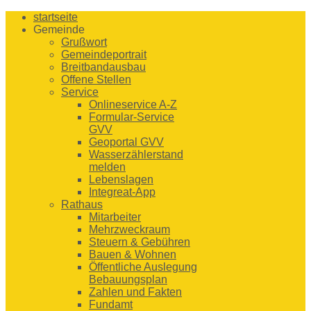
startseite
Gemeinde
Grußwort
Gemeindeportrait
Breitbandausbau
Offene Stellen
Service
Onlineservice A-Z
Formular-Service
GVV
Geoportal GVV
Wasserzählerstand
melden
Lebenslagen
Integreat-App
Rathaus
Mitarbeiter
Mehrzweckraum
Steuern & Gebühren
Bauen & Wohnen
Öffentliche Auslegung
Bebauungsplan
Zahlen und Fakten
Fundamt