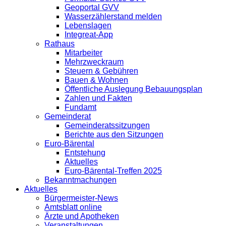
Geoportal GVV
Wasserzählerstand melden
Lebenslagen
Integreat-App
Rathaus
Mitarbeiter
Mehrzweckraum
Steuern & Gebühren
Bauen & Wohnen
Öffentliche Auslegung Bebauungsplan
Zahlen und Fakten
Fundamt
Gemeinderat
Gemeinderatssitzungen
Berichte aus den Sitzungen
Euro-Bärental
Entstehung
Aktuelles
Euro-Bärental-Treffen 2025
Bekanntmachungen
Aktuelles
Bürgermeister-News
Amtsblatt online
Ärzte und Apotheken
Veranstaltungen