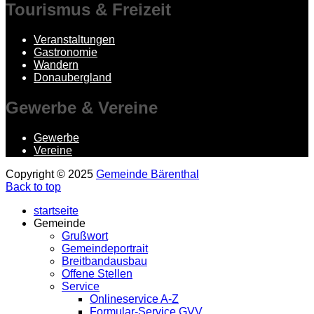
Tourismus
& Freizeit
Veranstaltungen
Gastronomie
Wandern
Donaubergland
Gewerbe
& Vereine
Gewerbe
Vereine
Copyright © 2025
Gemeinde Bärenthal
Back to top
startseite
Gemeinde
Grußwort
Gemeindeportrait
Breitbandausbau
Offene Stellen
Service
Onlineservice A-Z
Formular-Service GVV