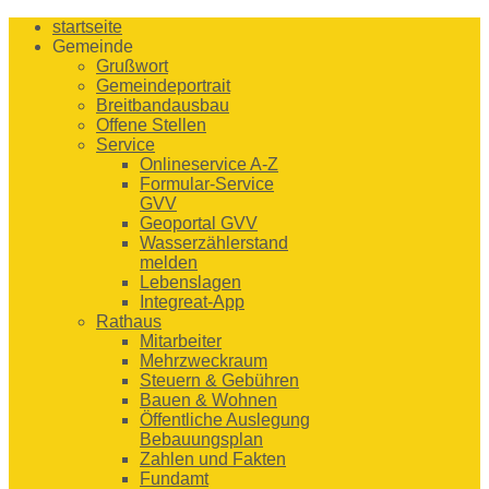
startseite
Gemeinde
Grußwort
Gemeindeportrait
Breitbandausbau
Offene Stellen
Service
Onlineservice A-Z
Formular-Service
GVV
Geoportal GVV
Wasserzählerstand
melden
Lebenslagen
Integreat-App
Rathaus
Mitarbeiter
Mehrzweckraum
Steuern & Gebühren
Bauen & Wohnen
Öffentliche Auslegung
Bebauungsplan
Zahlen und Fakten
Fundamt