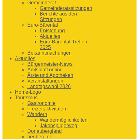
Gemeinderat
Gemeinderatssitzungen
Berichte aus den
Sitzungen
Euro-Bärental
Entstehung
Aktuelles
Euro-Bärental-Treffen
2025
Bekanntmachungen
Aktuelles
Bürgermeister-News
Amtsblatt online
Ärzte und Apotheken
Veranstaltungen
Landtagswahl 2026
Home-Logo
Tourismus
Gastronomie
Freizeitaktivitäten
Wandern
Wandermöglichkeiten
Jakobspilgerweg
Donaubergland
heuberg.de