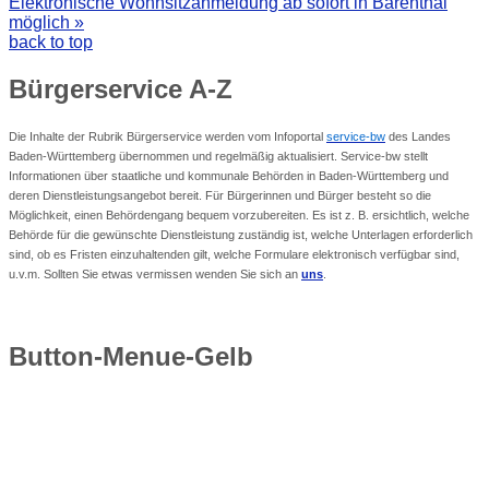
Elektronische Wohnsitzanmeldung ab sofort in Bärenthal
möglich »
back to top
Bürgerservice
A-Z
Die Inhalte der Rubrik Bürgerservice werden vom Infoportal
service-bw
des Landes
Baden-Württemberg übernommen und regelmäßig aktualisiert. Service-bw stellt
Informationen über staatliche und kommunale Behörden in Baden-Württemberg und
deren Dienstleistungsangebot bereit. Für Bürgerinnen und Bürger besteht so die
Möglichkeit, einen Behördengang bequem vorzubereiten. Es ist z. B. ersichtlich, welche
Behörde für die gewünschte Dienstleistung zuständig ist, welche Unterlagen erforderlich
sind, ob es Fristen einzuhaltenden gilt, welche Formulare elektronisch verfügbar sind,
u.v.m. Sollten Sie etwas vermissen wenden Sie sich an
uns
.
Button-Menue-Gelb