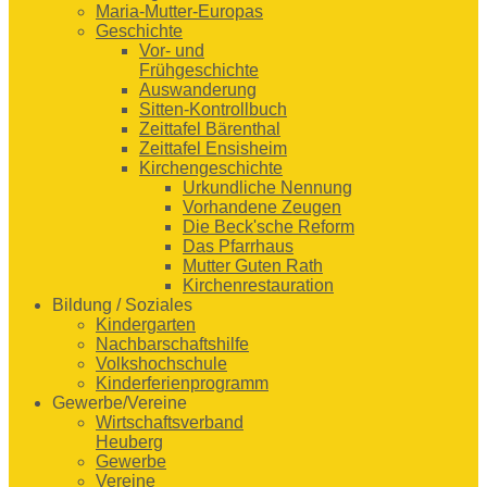
Maria-Mutter-Europas
Geschichte
Vor- und
Frühgeschichte
Auswanderung
Sitten-Kontrollbuch
Zeittafel Bärenthal
Zeittafel Ensisheim
Kirchengeschichte
Urkundliche Nennung
Vorhandene Zeugen
Die Beck'sche Reform
Das Pfarrhaus
Mutter Guten Rath
Kirchenrestauration
Bildung / Soziales
Kindergarten
Nachbarschaftshilfe
Volkshochschule
Kinderferienprogramm
Gewerbe/Vereine
Wirtschaftsverband
Heuberg
Gewerbe
Vereine