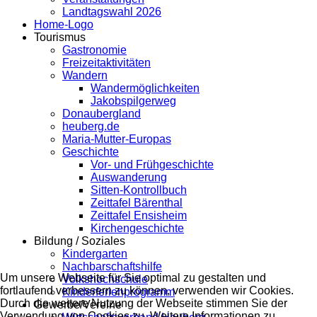
Landtagswahl 2026
Home-Logo
Tourismus
Gastronomie
Freizeitaktivitäten
Wandern
Wandermöglichkeiten
Jakobspilgerweg
Donaubergland
heuberg.de
Maria-Mutter-Europas
Geschichte
Vor- und Frühgeschichte
Auswanderung
Sitten-Kontrollbuch
Zeittafel Bärenthal
Zeittafel Ensisheim
Kirchengeschichte
Bildung / Soziales
Kindergarten
Nachbarschaftshilfe
Um unsere Webseite für Sie optimal zu gestalten und
Volkshochschule
fortlaufend verbessern zu können, verwenden wir Cookies.
Kinderferienprogramm
Durch die weitere Nutzung der Webseite stimmen Sie der
Gewerbe/Vereine
Verwendung von Cookies zu. Weitere Informationen zu