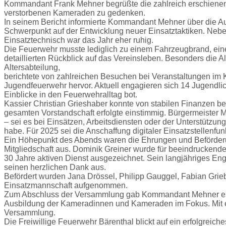
Kommandant Frank Mehner begrüßte die zahlreich erschienenen
verstorbenen Kameraden zu gedenken.
In seinem Bericht informierte Kommandant Mehner über die A
Schwerpunkt auf der Entwicklung neuer Einsatztaktiken. Nebe
Einsatztechnisch war das Jahr eher ruhig.
Die Feuerwehr musste lediglich zu einem Fahrzeugbrand, eine
detaillierten Rückblick auf das Vereinsleben. Besonders die 
Altersabteilung,
berichtete von zahlreichen Besuchen bei Veranstaltungen im 
Jugendfeuerwehr hervor. Aktuell engagieren sich 14 Jugendl
Einblicke in den Feuerwehralltag bot.
Kassier Christian Grieshaber konnte von stabilen Finanzen b
gesamten Vorstandschaft erfolgte einstimmig. Bürgermeister M
– sei es bei Einsätzen, Arbeitsdiensten oder der Unterstützun
habe. Für 2025 sei die Anschaffung digitaler Einsatzstellenf
Ein Höhepunkt des Abends waren die Ehrungen und Beförderu
Mitgliedschaft aus. Dominik Greiner wurde für beeindruckende 
30 Jahre aktiven Dienst ausgezeichnet. Sein langjähriges Eng
seinen herzlichen Dank aus.
Befördert wurden Jana Drössel, Philipp Gauggel, Fabian Grie
Einsatzmannschaft aufgenommen.
Zum Abschluss der Versammlung gab Kommandant Mehner einen
Ausbildung der Kameradinnen und Kameraden im Fokus. Mit ei
Versammlung.
Die Freiwillige Feuerwehr Bärenthal blickt auf ein erfolgreiche