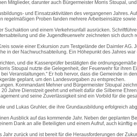
 Mitglieder, darunter auch Bürgermeister Morris Stoupal, und
usbildungs- und Einsatzaktivitäten des vergangenen Jahres. A
n regelmäßigen Proben fanden mehrere Arbeitseinsätze sowie Au
r Suchaktion und einem Verkehrsunfall ausrücken. Schriftführ
Altersabteilung und die Jugendfeuerwehr zeichneten sich durch
Kreis sowie einer Exkursion zum Testgelände der Daimler AG. J
iche in der Nachwuchsabteilung. Ein Höhepunkt des Jahres war
erichten, und die Kassenprüfer bestätigten die ordnungsgemäße
orris Stoupal nutzte die Gelegenheit, der Feuerwehr für ihren 
g bei Veranstaltungen.“ Er hob hervor, dass die Gemeinde in den
unkgeräte geplant, um den Landesvorgaben zu entsprechen.
ngen. Kommandant Mehner und Bürgermeister Stoupal zeichnete
20 Jahre Dienstzeit geehrt und erhielt dafür die Silberne Ehre
agement und seine Zuverlässigkeit sind ein Vorbild für die ge
ble und Lukas Gruhler, die ihre Grundausbildung erfolgreich a
 Ausblick auf das kommende Jahr. Neben der geplanten Beschaf
nem Dank an alle Beteiligten und einem Aufruf, auch künftig 
s Jahr zurück und ist bereit für die Herausforderungen der Zukun