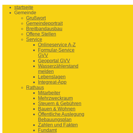
startseite
Gemeinde
Grußwort
Gemeindeportrait
Breitbandausbau
Offene Stellen
Service
Onlineservice A-Z
Formular-Service
GVV
Geoportal GVV
Wasserzählerstand
melden
Lebenslagen
Integreat-App
Rathaus
Mitarbeiter
Mehrzweckraum
Steuern & Gebühren
Bauen & Wohnen
Öffentliche Auslegung
Bebauungsplan
Zahlen und Fakten
Fundamt