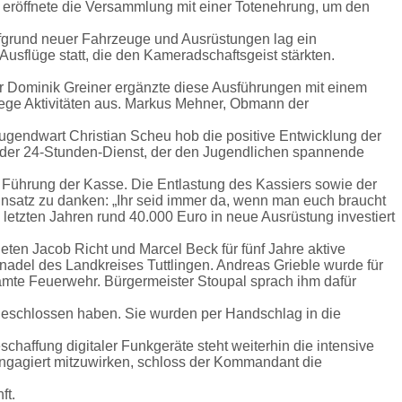
 eröffnete die Versammlung mit einer Totenehrung, um den
ufgrund neuer Fahrzeuge und Ausrüstungen lag ein
sflüge statt, die den Kameradschaftsgeist stärkten.
er Dominik Greiner ergänzte diese Ausführungen mit einem
 rege Aktivitäten aus. Markus Mehner, Obmann der
ugendwart Christian Scheu hob die positive Entwicklung der
 der 24-Stunden-Dienst, der den Jugendlichen spannende
 Führung der Kasse. Die Entlastung des Kassiers sowie der
Einsatz zu danken: „Ihr seid immer da, wenn man euch braucht
 letzten Jahren rund 40.000 Euro in neue Ausrüstung investiert
n Jacob Richt und Marcel Beck für fünf Jahre aktive
nnadel des Landkreises Tuttlingen. Andreas Grieble wurde für
samte Feuerwehr. Bürgermeister Stoupal sprach ihm dafür
bgeschlossen haben. Sie wurden per Handschlag in die
fung digitaler Funkgeräte steht weiterhin die intensive
engagiert mitzuwirken, schloss der Kommandant die
ft.