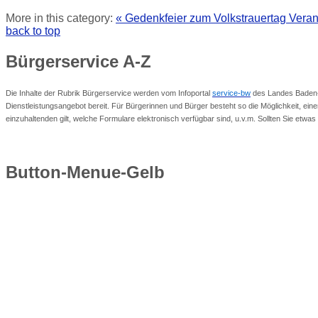
More in this category:
« Gedenkfeier zum Volkstrauertag
Veran
back to top
Bürgerservice
A-Z
Die Inhalte der Rubrik Bürgerservice werden vom Infoportal
service-bw
des Landes Baden-W
Dienstleistungsangebot bereit. Für Bürgerinnen und Bürger besteht so die Möglichkeit, eine
einzuhaltenden gilt, welche Formulare elektronisch verfügbar sind, u.v.m. Sollten Sie etw
Button-Menue-Gelb