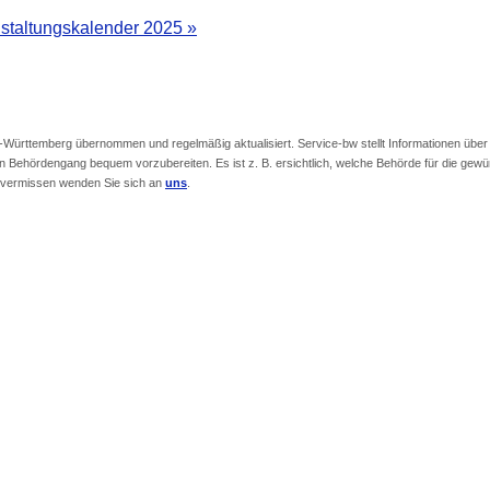
staltungskalender 2025 »
ürttemberg übernommen und regelmäßig aktualisiert. Service-bw stellt Informationen übe
n Behördengang bequem vorzubereiten. Es ist z. B. ersichtlich, welche Behörde für die gewüns
as vermissen wenden Sie sich an
uns
.