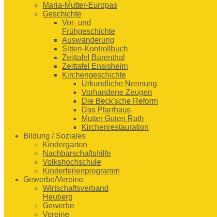
Maria-Mutter-Europas
Geschichte
Vor- und
Frühgeschichte
Auswanderung
Sitten-Kontrollbuch
Zeittafel Bärenthal
Zeittafel Ensisheim
Kirchengeschichte
Urkundliche Nennung
Vorhandene Zeugen
Die Beck'sche Reform
Das Pfarrhaus
Mutter Guten Rath
Kirchenrestauration
Bildung / Soziales
Kindergarten
Nachbarschaftshilfe
Volkshochschule
Kinderferienprogramm
Gewerbe/Vereine
Wirtschaftsverband
Heuberg
Gewerbe
Vereine