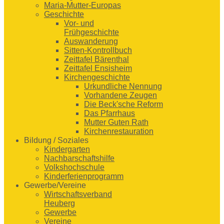
Maria-Mutter-Europas
Geschichte
Vor- und
Frühgeschichte
Auswanderung
Sitten-Kontrollbuch
Zeittafel Bärenthal
Zeittafel Ensisheim
Kirchengeschichte
Urkundliche Nennung
Vorhandene Zeugen
Die Beck'sche Reform
Das Pfarrhaus
Mutter Guten Rath
Kirchenrestauration
Bildung / Soziales
Kindergarten
Nachbarschaftshilfe
Volkshochschule
Kinderferienprogramm
Gewerbe/Vereine
Wirtschaftsverband
Heuberg
Gewerbe
Vereine