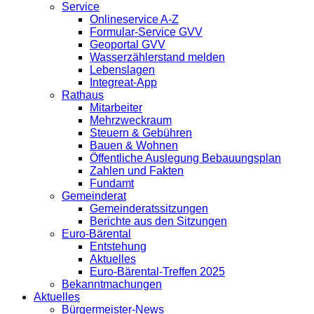
Service
Onlineservice A-Z
Formular-Service GVV
Geoportal GVV
Wasserzählerstand melden
Lebenslagen
Integreat-App
Rathaus
Mitarbeiter
Mehrzweckraum
Steuern & Gebühren
Bauen & Wohnen
Öffentliche Auslegung Bebauungsplan
Zahlen und Fakten
Fundamt
Gemeinderat
Gemeinderatssitzungen
Berichte aus den Sitzungen
Euro-Bärental
Entstehung
Aktuelles
Euro-Bärental-Treffen 2025
Bekanntmachungen
Aktuelles
Bürgermeister-News