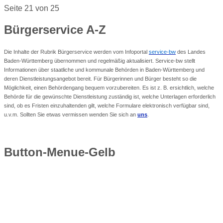
Seite 21 von 25
Bürgerservice
A-Z
Die Inhalte der Rubrik Bürgerservice werden vom Infoportal
service-bw
des Landes
Baden-Württemberg übernommen und regelmäßig aktualisiert. Service-bw stellt
Informationen über staatliche und kommunale Behörden in Baden-Württemberg und
deren Dienstleistungsangebot bereit. Für Bürgerinnen und Bürger besteht so die
Möglichkeit, einen Behördengang bequem vorzubereiten. Es ist z. B. ersichtlich, welche
Behörde für die gewünschte Dienstleistung zuständig ist, welche Unterlagen erforderlich
sind, ob es Fristen einzuhaltenden gilt, welche Formulare elektronisch verfügbar sind,
u.v.m. Sollten Sie etwas vermissen wenden Sie sich an
uns
.
Button-Menue-Gelb