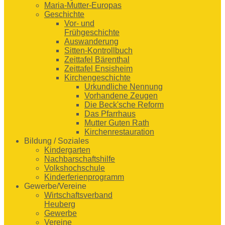
Maria-Mutter-Europas
Geschichte
Vor- und
Frühgeschichte
Auswanderung
Sitten-Kontrollbuch
Zeittafel Bärenthal
Zeittafel Ensisheim
Kirchengeschichte
Urkundliche Nennung
Vorhandene Zeugen
Die Beck'sche Reform
Das Pfarrhaus
Mutter Guten Rath
Kirchenrestauration
Bildung / Soziales
Kindergarten
Nachbarschaftshilfe
Volkshochschule
Kinderferienprogramm
Gewerbe/Vereine
Wirtschaftsverband
Heuberg
Gewerbe
Vereine