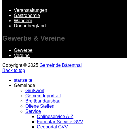
Veranstaltungen
Gastronomie
Wandern
Donaubergland
Gewerbe
& Vereine
Gewerbe
Vereine
Copyright © 2025
Gemeinde Bärenthal
Back to top
startseite
Gemeinde
Grußwort
Gemeindeportrait
Breitbandausbau
Offene Stellen
Service
Onlineservice A-Z
Formular-Service GVV
Geoportal GVV