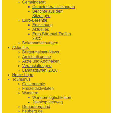
Gemeinderat
Gemeinderatssitzungen
Berichte aus den
Sitzungen
Euro-Bärental
Entstehung
Aktuelles
Euro-Bärental-Treffen
2025
Bekanntmachungen
Aktuelles
Bürgermeister-News
Amtsblatt online
Ärzte und Apotheken
Veranstaltungen
Landtagswahl 2026
Home-Logo
Tourismus
Gastronomie
Freizeitaktivitäten
Wandern
Wandermöglichkeiten
Jakobspilgerweg
Donaubergland
heuberg.de