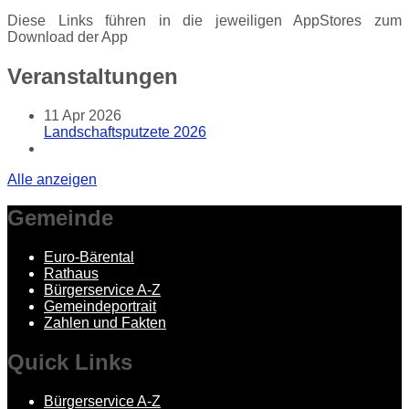
Diese Links führen in die jeweiligen AppStores zum
Download der App
Veranstaltungen
11
Apr 2026
Landschaftsputzete 2026
Alle anzeigen
Gemeinde
Euro-Bärental
Rathaus
Bürgerservice A-Z
Gemeindeportrait
Zahlen und Fakten
Quick
Links
Bürgerservice A-Z