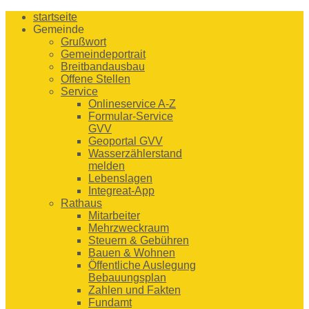
startseite
Gemeinde
Grußwort
Gemeindeportrait
Breitbandausbau
Offene Stellen
Service
Onlineservice A-Z
Formular-Service
GVV
Geoportal GVV
Wasserzählerstand
melden
Lebenslagen
Integreat-App
Rathaus
Mitarbeiter
Mehrzweckraum
Steuern & Gebühren
Bauen & Wohnen
Öffentliche Auslegung
Bebauungsplan
Zahlen und Fakten
Fundamt