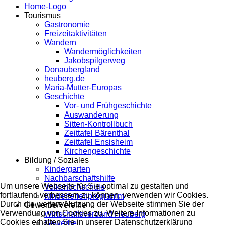
Home-Logo
Tourismus
Gastronomie
Freizeitaktivitäten
Wandern
Wandermöglichkeiten
Jakobspilgerweg
Donaubergland
heuberg.de
Maria-Mutter-Europas
Geschichte
Vor- und Frühgeschichte
Auswanderung
Sitten-Kontrollbuch
Zeittafel Bärenthal
Zeittafel Ensisheim
Kirchengeschichte
Bildung / Soziales
Kindergarten
Nachbarschaftshilfe
Um unsere Webseite für Sie optimal zu gestalten und
Volkshochschule
fortlaufend verbessern zu können, verwenden wir Cookies.
Kinderferienprogramm
Durch die weitere Nutzung der Webseite stimmen Sie der
Gewerbe/Vereine
Verwendung von Cookies zu. Weitere Informationen zu
Wirtschaftsverband Heuberg
Cookies erhalten Sie in unserer Datenschutzerklärung
Gewerbe