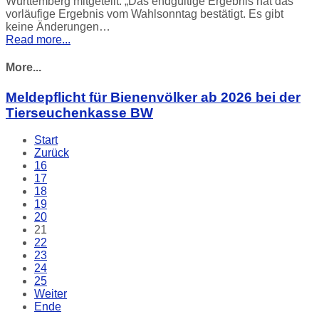
Württemberg mitgeteilt. „Das endgültige Ergebnis hat das
vorläufige Ergebnis vom Wahlsonntag bestätigt. Es gibt
keine Änderungen…
Read more...
More...
Meldepflicht für Bienenvölker ab 2026 bei der
Tierseuchenkasse BW
Start
Zurück
16
17
18
19
20
21
22
23
24
25
Weiter
Ende