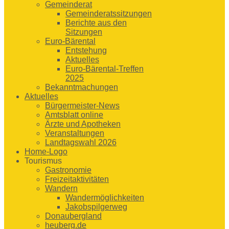
Gemeinderat
Gemeinderatssitzungen
Berichte aus den
Sitzungen
Euro-Bärental
Entstehung
Aktuelles
Euro-Bärental-Treffen
2025
Bekanntmachungen
Aktuelles
Bürgermeister-News
Amtsblatt online
Ärzte und Apotheken
Veranstaltungen
Landtagswahl 2026
Home-Logo
Tourismus
Gastronomie
Freizeitaktivitäten
Wandern
Wandermöglichkeiten
Jakobspilgerweg
Donaubergland
heuberg.de