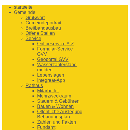
startseite
Gemeinde
Grußwort
Gemeindeportrait
Breitbandausbau
Offene Stellen
Service
Onlineservice A-Z
Formular-Service
GVV
Geoportal GVV
Wasserzählerstand
melden
Lebenslagen
Integreat-App
Rathaus
Mitarbeiter
Mehrzweckraum
Steuern & Gebühren
Bauen & Wohnen
Öffentliche Auslegung
Bebauungsplan
Zahlen und Fakten
Fundamt