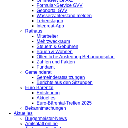
Onlineservice A-Z
Formular-Service GVV
Geoportal GVV
Wasserzählerstand melden
Lebenslagen
Integreat-App
Rathaus
Mitarbeiter
Mehrzweckraum
Steuern & Gebühren
Bauen & Wohnen
Öffentliche Auslegung Bebauungsplan
Zahlen und Fakten
Fundamt
Gemeinderat
Gemeinderatssitzungen
Berichte aus den Sitzungen
Euro-Bärental
Entstehung
Aktuelles
Euro-Bärental-Treffen 2025
Bekanntmachungen
Aktuelles
Bürgermeister-News
Amtsblatt online