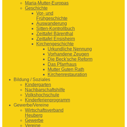
Maria-Mutter-Europas
Geschichte
Vor- und
Frühgeschichte
Auswanderung
Sitten-Kontrollbuch
Zeittafel Bärenthal
Zeittafel Ensisheim
Kirchengeschichte
Urkundliche Nennung
Vorhandene Zeugen
Die Beck'sche Reform
Das Pfarrhaus
Mutter Guten Rath
Kirchenrestauration
Bildung / Soziales
Kindergarten
Nachbarschaftshilfe
Volkshochschule
Kinderferienprogramm
Gewerbe/Vereine
Wirtschaftsverband
Heuberg
Gewerbe
Vereine